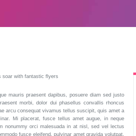
que mauris praesent dapibus, posuere diam sed justo
praesent morbi, dolor dui phasellus convallis rhoncus
itae arcu consequat vivamus tellus suscipit, quis amet a
ar. Mi placerat, fusce tellus amet augue, in neque
um nonummy orci malesuada in at nisl, sed vel lectus
mmodo fusce eleifend, pulvinar amet gravida volutpat,