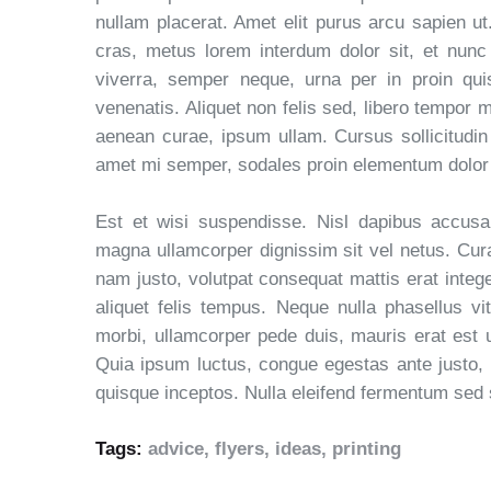
nullam placerat. Amet elit purus arcu sapien ut.
cras, metus lorem interdum dolor sit, et nunc 
viverra, semper neque, urna per in proin quis
venenatis. Aliquet non felis sed, libero tempor 
aenean curae, ipsum ullam. Cursus sollicitudin
amet mi semper, sodales proin elementum dolor
Est et wisi suspendisse. Nisl dapibus accusa
magna ullamcorper dignissim sit vel netus. Curabi
nam justo, volutpat consequat mattis erat integ
aliquet felis tempus. Neque nulla phasellus vi
morbi, ullamcorper pede duis, mauris erat est u
Quia ipsum luctus, congue egestas ante justo,
quisque inceptos. Nulla eleifend fermentum sed 
Tags:
advice
,
flyers
,
ideas
,
printing