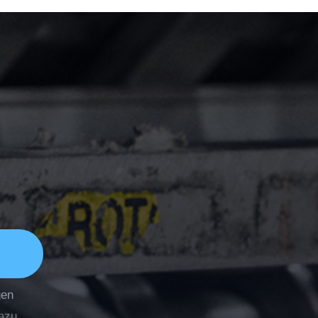
gen
dazu