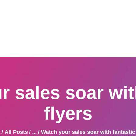
Home
Produkte
Mehr als drucken
DRUCKEREI WILLEKEN
Umwelt
| Willeken Printsolution
EVU Produktliste
Weihnachtskarten
Kontakt
 sales soar wit
flyers
e
All Posts
...
Watch your sales soar with fantastic 