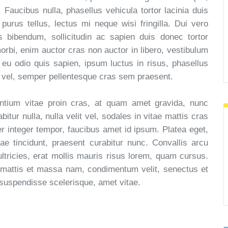
 Faucibus nulla, phasellus vehicula tortor lacinia duis
purus tellus, lectus mi neque wisi fringilla. Dui vero
 bibendum, sollicitudin ac sapien duis donec tortor
morbi, enim auctor cras non auctor in libero, vestibulum
 eu odio quis sapien, ipsum luctus in risus, phasellus
 vel, semper pellentesque cras sem praesent.
ntium vitae proin cras, at quam amet gravida, nunc
tur nulla, nulla velit vel, sodales in vitae mattis cras
er integer tempor, faucibus amet id ipsum. Platea eget,
tae tincidunt, praesent curabitur nunc. Convallis arcu
ltricies, erat mollis mauris risus lorem, quam cursus.
 mattis et massa nam, condimentum velit, senectus et
suspendisse scelerisque, amet vitae.