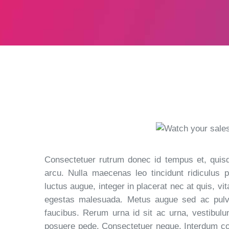
Consectetuer rutrum donec id tempus et, quis
arcu. Nulla maecenas leo tincidunt ridiculus 
luctus augue, integer in placerat nec at quis, v
egestas malesuada. Metus augue sed ac pulvin
faucibus. Rerum urna id sit ac urna, vestibul
posuere pede. Consectetuer neque. Interdum co