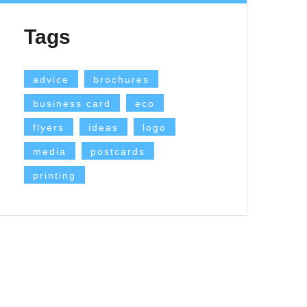
Tags
advice
brochures
business card
eco
flyers
ideas
logo
media
postcards
printing