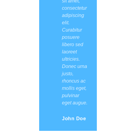
sit amet,
consectetur
adipiscing
elit.
Curabitur
posuere
libero sed
laoreet
ultricies.
Donec urna
justo,
rhoncus ac
mollis eget,
pulvinar
eget augue.
John Doe