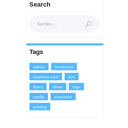
Search
Suchen
nach:
Tags
advice
brochures
business card
eco
flyers
ideas
logo
media
postcards
printing