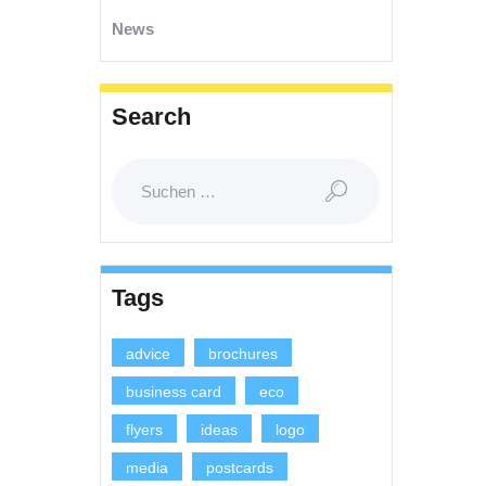
News
Search
Suchen
nach:
Tags
advice
brochures
business card
eco
flyers
ideas
logo
media
postcards