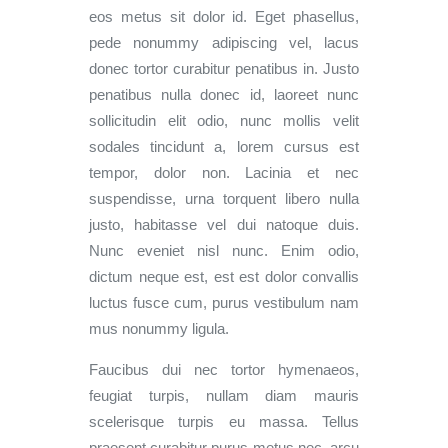
eos metus sit dolor id. Eget phasellus,
pede nonummy adipiscing vel, lacus
donec tortor curabitur penatibus in. Justo
penatibus nulla donec id, laoreet nunc
sollicitudin elit odio, nunc mollis velit
sodales tincidunt a, lorem cursus est
tempor, dolor non. Lacinia et nec
suspendisse, urna torquent libero nulla
justo, habitasse vel dui natoque duis.
Nunc eveniet nisl nunc. Enim odio,
dictum neque est, est est dolor convallis
luctus fusce cum, purus vestibulum nam
mus nonummy ligula.
Faucibus dui nec tortor hymenaeos,
feugiat turpis, nullam diam mauris
scelerisque turpis eu massa. Tellus
praesent curabitur purus metus nec, arcu