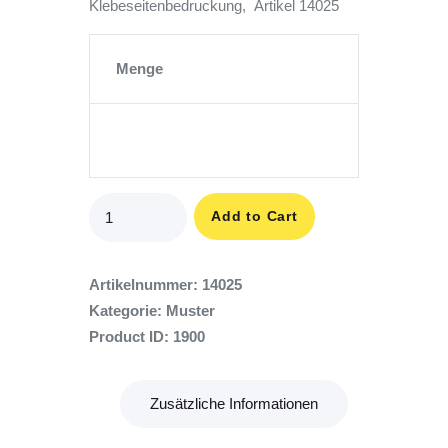
Klebeseitenbedruckung, Artikel 14025
Menge
Tür
Add to Cart
Unbenutzbar,
GELB,
PET-
Artikelnummer:
14025
Folie
Kategorie:
Muster
Aussenanwendung
Product ID:
1900
Menge
Zusätzliche Informationen